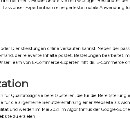
mmer mehr. Mobile Geräte sind ein wichtiger Bestandteil der I
 Lass unser Expertenteam eine perfekte mobile Anwendung für 
e oder Dienstleistungen online verkaufen kannst. Neben der pa
emand, der relevante Inhalte postet, Bestellungen bearbeitet, m
d. Unser Team von E-Commerce-Experten hilft dir, E-Commerce o
zation
ien für Qualitätssignale bereitzustellen, die für die Bereitstellu
le für die allgemeine Benutzererfahrung einer Webseite als wich
bilität und werden im Mai 2021 im Algorithmus der Google-Suche 
bsite zu erzielen