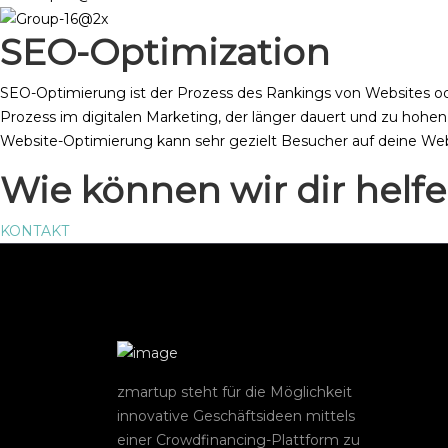
SEO-Optimization
SEO-Optimierung ist der Prozess des Rankings von Websites od
Prozess im digitalen Marketing, der länger dauert und zu hohen 
Website-Optimierung kann sehr gezielt Besucher auf deine We
Wie können wir dir helf
KONTAKT
zmartup steht für die Möglichkeit
innovative Geschäftsideen mittels
einer Crowdfinancing-Plattform zu